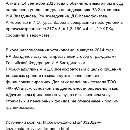
Алматы 14 сентября 2016 года с обвинительным актом в суд
направлено уголовное дело по подозрению Р.А.Зиатдинова,
И.А.Зиатдинова, Р.Ф.Ахмадулина, Д.С.Ксенофонтова,
А.Черненко и И.О.Турсынбаева в совершении преступления,
предусмотренного ст.217 ч.3, п.1,2, 190 ч.4 п.1,2 УК РК», —
сообщили в ведомстве.
В ходе расследования установлено, в августе 2014 года
Р.А.Зиатдинов вступил в преступный сговор с гражданами
Российской Федерации И.А.Зиатдиновым ,
Р.Ф.Ахмадуллиным и Д.С.Ксенофонтовым с целью хищения
денежных средств граждан путем вовлечения их в
финансовую пирамиду. Для этих целей они создали ТОО
«ФинСтатус», основной вид деятельности определили как
«Другие виды финансовых услуг, за исключением услуг
страховых и пенсионных фондов, не отнесенные к прочим
группировкам».
Источник zakon.kz: http://www.zakon.kz/4832822-v-
kazakhstane-vyjavili-krupnuju.html